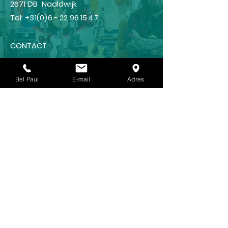
2671 DB Naaldwijk
Tel:
+31(0)6 - 22 96 15 47
CONTACT
Guitar lessons?
Bel Paul
E-mail
Adres
GUITAR SCHOOL
Shop
FRAMUS
IBANEZ
LANEY
KOCH
REVV (NEW !!!)🥳
CRAFTER