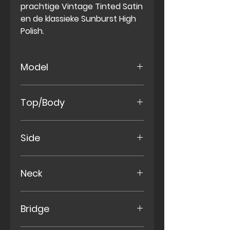
prachtige Vintage Tinted Satin
en de klassieke Sunburst High
Polish.
Model
Round Shoulder Dreadnought
Top/Body
Massief Sitka Sparren
Side
Massief Mahonie (Sapele)
Neck
Mahonie, set-in neck
Bridge