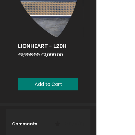
LIONHEART - L20H
REVV 2x12
speakercabinet
Regular Price
Sale Price
€1,208.00
€1,099.00
Price
€1,099.00
Add to Cart
Comments
0.0 / 5 (0)