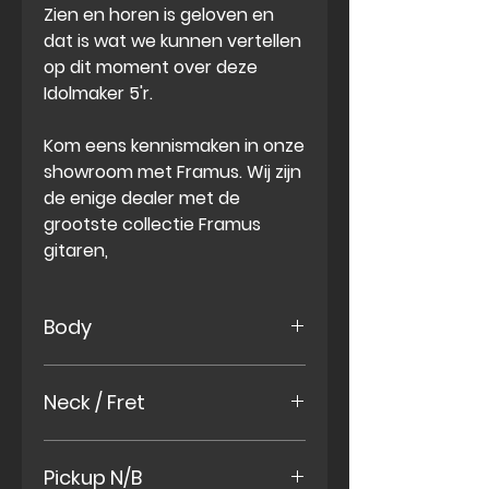
Zien en horen is geloven en
dat is wat we kunnen vertellen
op dit moment over deze
Idolmaker 5'r.
Kom eens kennismaken in onze
showroom met Framus. Wij zijn
de enige dealer met de
grootste collectie Framus
gitaren,
Body
Swamp-ash
Neck / Fret
Maple neck
Pickup N/B
Rosewood Fret