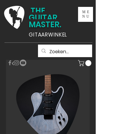
THE
ME
GUITAR
NU
MASTER.
GITAARWINKEL