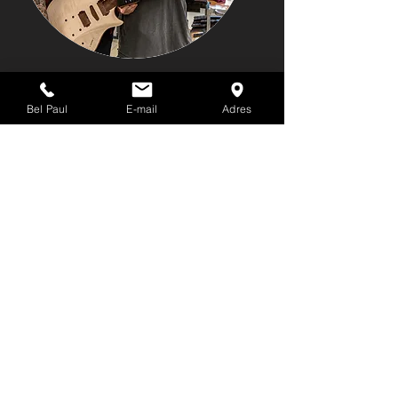
Zelf proberen?
Bel Paul
E-mail
Adres
The Panthera II Studio Supreme is al
om al dus een zeer veelzijdige gitaar
die je een keer geprobeerd moet
hebben in onze Shop. Bekijk onze
modellen online die eenmalig
gebouwd zijn in deze oplage/ specs
tegen deze prijs i.v.m ons 3-jarig
bestaan van de shop.
Bekijk ze allemaal