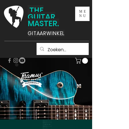
THE
ME
GUITAR
NU
MASTER.
GITAARWINKEL