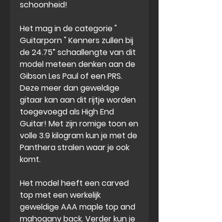
schoonheid!
Het mag in de categorie "
Guitarporn "
Kenners zullen bij
de 24.75” schaallengte van dit
model meteen denken aan de
Gibson Les Paul of een PRS.
Deze meer dan geweldige
gitaar kan aan dit rijtje worden
toegevoegd als
High End
Guitar
!
Met zijn romige toon en
volle 3.9 kilogram kun je met de
Panthera stralen waar je ook
komt.
Het model heeft een carved
top met een werkelijk
geweldige AAA maple top and
mahogany back. Verder kun je