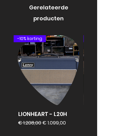
opbergvakje.
Gerelateerde
producten
-10% korting
speakercabinet
LIONHEART - L20H
REVV 2x12
speakercabinet
Normale prijs
Verkoopprijs
€ 1.208,00
€ 1.099,00
Prijs
€ 1.099,00