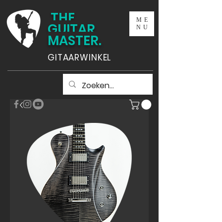
THE
ME
GUITAR
NU
MASTER.
GITAARWINKEL