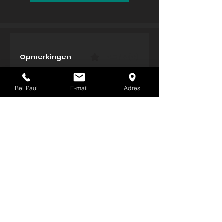
Opmerkingen
0.0 / 5 (0)
Bel Paul
E-mail
Adres
Plaats een opmerking
Deel je gedachten
Plaats de eerste opmerking.