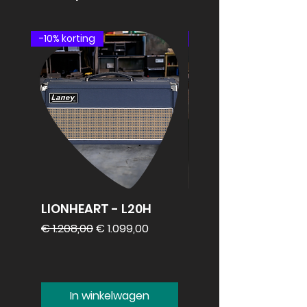
-10% korting
speakercabinet
LIONHEART - L20H
REVV 2x12
speakercabinet
Normale prijs
Verkoopprijs
€ 1.208,00
€ 1.099,00
Prijs
€ 1.099,00
In winkelwagen