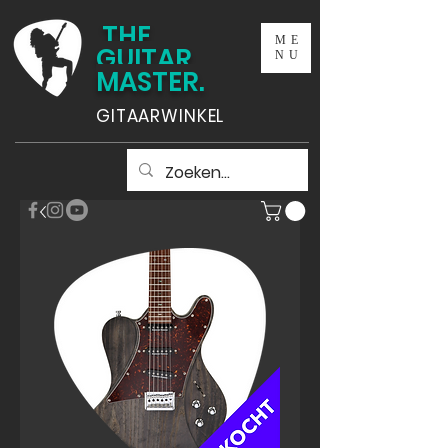
THE
ME
GUITAR
NU
MASTER.
GITAARWINKEL