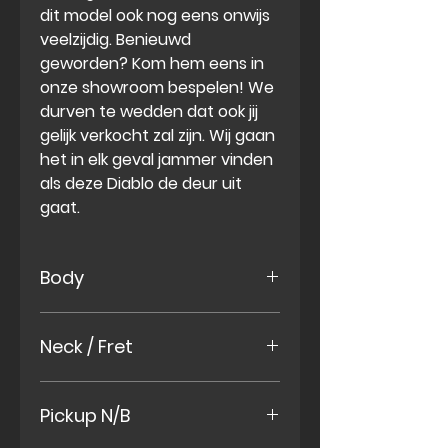
dit model ook nog eens onwijs
veelzijdig. Benieuwd
geworden? Kom hem eens in
onze showroom bespelen! We
durven te wedden dat ook jij
gelijk verkocht zal zijn. Wij gaan
het in elk geval jammer vinden
als deze Diablo de deur uit
gaat.
Body
US Swamp Ash
Neck / Fret
Maple Neck met standaard
Pickup N/B
neck profiel
Rosewood