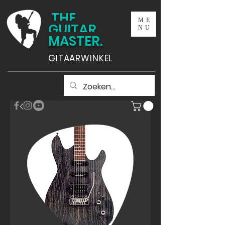
THE
ME
GUITAR
NU
MASTER.
GITAARWINKEL