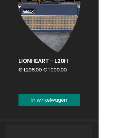
LIONHEART - L20H
REVV 2x12
speakercabinet
Normale prijs
Verkoopprijs
€ 1.208,00
€ 1.099,00
Prijs
€ 1.099,00
In winkelwagen