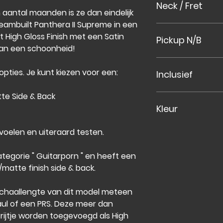
Neck / Fret
antal maanden is ze dan eindelijk
eambuilt Panthera II Supreme
in een
Set-neck Mahon
t
High Gloss
Finish met een
Satin
Pickup N/B
Tigerstripe Ebon
 dan een schoonheid!
Passive Seymour 
opties. Je kunt kiezen voor een:
Inclusief
Neck APH-1n
Middel
tte Side & Back
Framus Rockbag 
Bridge SH-11b
Kleur
binnen!
Framus Userkit met
Lagoon Blue Burs
n, voelen en uiteraard testen.
schoonmaak doek
High Gloss Top
opbergvakje.
Satin Side & Back
tegorie " Guitarporn " en heeft een
/matte finish side & back.
 schaallengte van dit model meteen
ul of een PRS. Deze meer dan
 rijtje worden toegevoegd als High