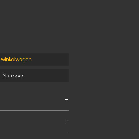
n winkelwagen
Nu kopen
orensis
e