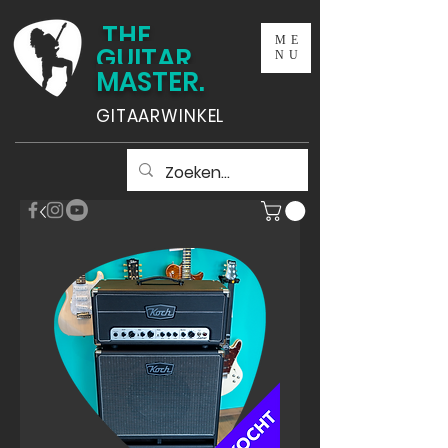
THE
ME
GUITAR
NU
MASTER.
GITAARWINKEL