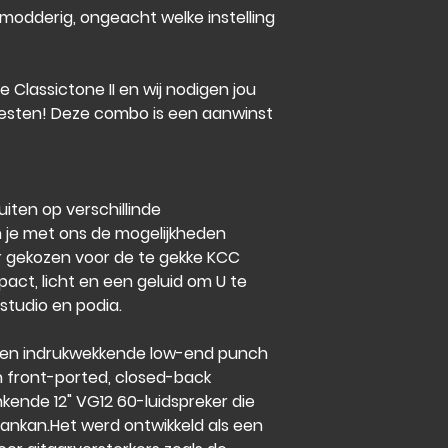
f modderig, ongeacht welke instelling
 Classictone II en wij nodigen jou
esten! Deze combo is een aanwinst
uiten op verschillinde
n je met ons de mogelijkheden
 gekozen voor de te gekke KCC
act, licht en een geluid om U te
 studio en podia.
een indrukwekkende low-end punch
en front-ported, closed-back
kende 12" VG12 60-luidspreker die
ankan.Het werd ontwikkeld als een