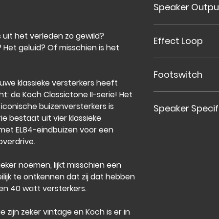
Speaker Outpu
Home
Studio
4,8,16 ohm
Stage
uit het verleden zo gewild?
Effect Loop
? Het geluid? Of misschien is het
Serial effectloop (
Footswitch
uwe klassieke versterkers heeft
: de Koch Classictone II-serie! Het
2-way
e iconische buizenversterkers is
Speaker Specif
(clean, overdrive,
e bestaat uit vier klassieke
 met EL84-eindbuizen voor een
Speaker - 1x 12 " 
verdrive.
Watt - 1x 60
Impedance - 8 
eker noemen, lijkt misschien een
Wood - 18mm 13- 
ilijk te ontkennen dat zij dat hebben
Color - Black
en 40 watt versterkers.
 zijn zeker vintage en Koch is er in