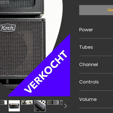
Ni
Power
20 Watt
Tubes
2X
EL84 Power
Channel
3X
12AX7 Pre-
Three Channels
Controls
Clean
Overdrive
Passieve Bas-Mid
Gain Overdrive
Volume
Drie Master volu