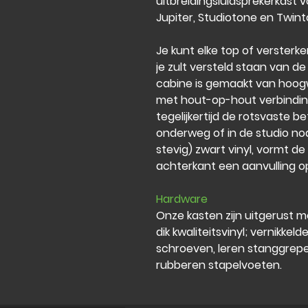
uitbreidingsluidsprekerkast v
Jupiter, Studiotone en Twint
Je kunt elke top of versterker
je zult versteld staan ​​van d
cabine is gemaakt van hoogw
met hout-op-hout verbindinge
tegelijkertijd de rotsvaste b
onderweg of in de studio nodi
stevig) zwart vinyl, vormt d
achterkant een aanvulling op v
Hardware
Onze kasten zijn uitgerust 
dik kwaliteitsvinyl; vernikkel
schroeven, leren stanggrepe
rubberen stapelvoeten.