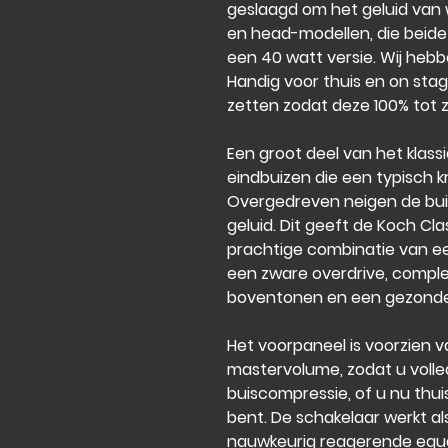
geslaagd om het geluid van
en head-modellen, die beide 
een 40 watt versie. Wij hebb
Handig voor thuis en on sta
zetten zodat deze 100% tot z
Een groot deel van het klass
eindbuizen die een typisch kr
Overgedreven neigen de buiz
geluid. Dit geeft de Koch Cla
prachtige combinatie van e
een zware overdrive, complee
boventonen en een gezonde
Het voorpaneel is voorzien v
mastervolume, zodat u volle
buiscompressie, of u nu thui
bent. De schakelaar werkt a
nauwkeurig reagerende equal