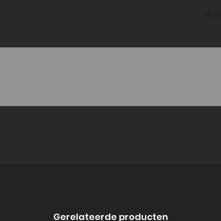
Beoorde
Deel je gedachten
Plaats de eerste opmerking.
Gerelateerde producten