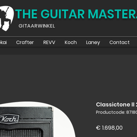
THE GUITAR MASTER
GITAARWINKEL
kai
Crafter
REVV
Koch
Laney
Contact
Classictone II
Productcode: 871
Prijs
€ 1.698,00