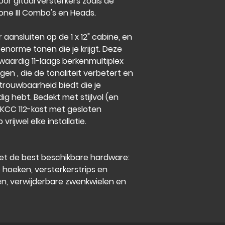
oor gitaarversterkers zoals de
one III Combo's en Heads.
 aansluiten op de 1 x 12" cabine, en
e enorme tonen die je krijgt. Deze
aardig 11-laags berkenmultiplex
n , die de tonaliteit verbetert en
etrouwbaarheid biedt die je
g hebt. Bedekt met stijlvol (en
e KCC 112-kast met gesloten
rijwel elke installatie.
met de best beschikbare hardware:
de hoeken, versterkerstrips en
n, verwijderbare zwenkwielen en