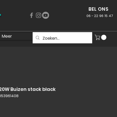
.
BEL ONS
06 - 22 96 15 47
Meer
 20W Buizen stack black
8053961408