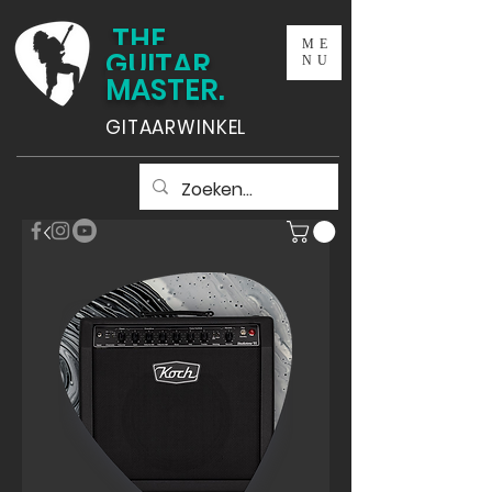
THE
ME
GUITAR
NU
MASTER.
GITAARWINKEL