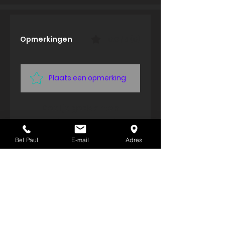
Opmerkingen
0.0 / 5 (0)
Plaats een opmerking
Deel je gedachten
Plaats de eerste opmerking.
Bel Paul
E-mail
Adres