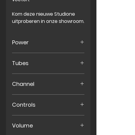
Kom deze nieuwe Studione
uitproberen in onze showroom.
Power
40 Watt
Tubes
4x EL 84 tubes
Channel
Three Channels
Controls
Clean
Overdrive
Bass, Mid, Treble, Two fronted
Gain Overdrive (boost)
Volume
voices switches ( Mid- shift 2
way, bright 3-way all channels