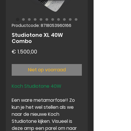
Productcode: 8718053960166
Studiotone XL 40W
Combo
Prijs
€ 1.500,00
Niet op voorraad
Koch Studiotone 40W
Een ware metamorfose!! Zo
kun je het wel stellen als we
naar
de nieuwe Koch
Studiotone
kijken. Visueel is
deze amp een parel om naar