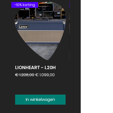
-10% korting
speakercabinet
LIONHEART - L20H
REVV 2x12
speakercabinet
Normale prijs
Verkoopprijs
€ 1.208,00
€ 1.099,00
Prijs
€ 1.099,00
In winkelwagen