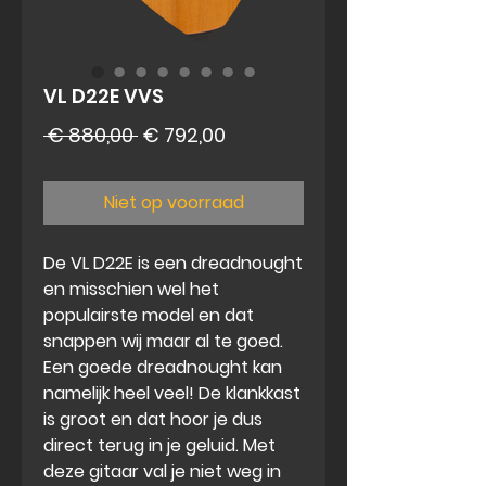
VL D22E VVS
Normale
Verkoopprijs
 € 880,00 
€ 792,00
prijs
Niet op voorraad
De VL D22E is een
dreadnought
en misschien wel het
populairste model en dat
snappen wij maar al te goed.
Een goede dreadnought kan
namelijk heel veel! De klankkast
is groot en dat hoor je dus
direct terug in je geluid. Met
deze gitaar val je niet weg in