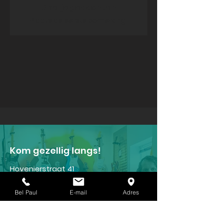
Deel je gedachten
Plaats de eerste opmerking.
Kom gezellig langs!
Hovenierstraat 41
2671 DB Naaldwijk
Bel Paul
E-mail
Adres
Tel:
06 - 22 96 15 47