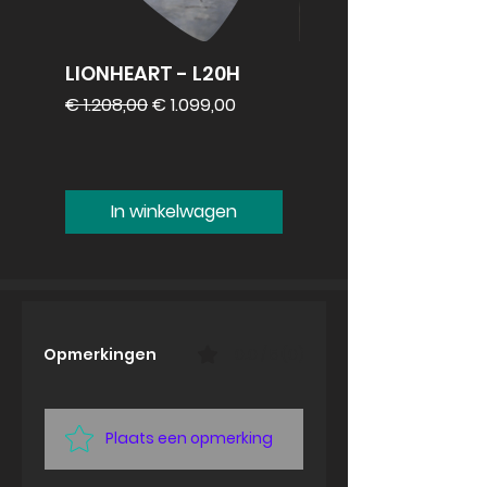
LIONHEART - L20H
REVV 2x12
speakercabinet
Normale prijs
Verkoopprijs
€ 1.208,00
€ 1.099,00
Prijs
€ 1.099,00
In winkelwagen
Opmerkingen
0.0 / 5 (0)
Plaats een opmerking