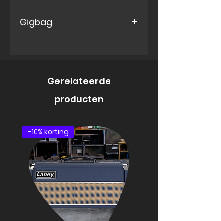
under-saddle pickup
Natural Highgloss
Gigbag
MC Line bag, beige
Gerelateerde
producten
-10% korting
speakercabinet