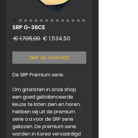
SRP G-36CE
Normale
Verkoopprijs
 € 1.705,00 
€ 1.534,50
prijs
Niet op voorraad
De SRP Premium serie.
Om gitaristen in onze shop
een goed gebalanceerde
keuze te laten zien en horen,
hebben wij uit de premium
serie o.a.voor de SRP serie
gekozen. De premium serie
worden in Korea vervaardigd