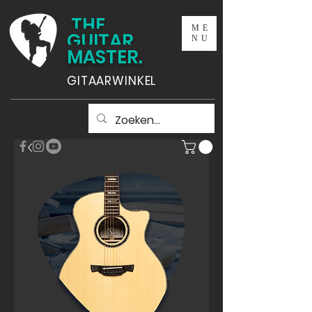
THE
ME
GUITAR
NU
MASTER.
GITAARWINKEL