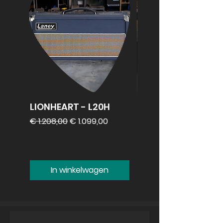
LIONHEART - L20H
REVV 2x12
speakercabinet
Normale prijs
Verkoopprijs
€ 1.208,00
€ 1.099,00
Prijs
€ 1.099,00
In winkelwagen