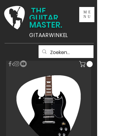
THE
ME
GUITAR
NU
MASTER.
GITAARWINKEL