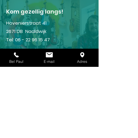
Kom gezellig langs!
Hovenierstraat 41
2671 DB Naaldwijk
Tel:
06 - 22 96 15 47
CONTACT
Bel Paul
E-mail
Adres
Gitaarles?
GITAARSCHOOL
Shop
FRAMUS
IBANEZ
LANEY