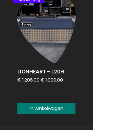
LIONHEART - L20H
REVV 2x12
speakercabinet
Normale prijs
Verkoopprijs
€ 1.208,00
€ 1.099,00
Prijs
€ 1.099,00
In winkelwagen