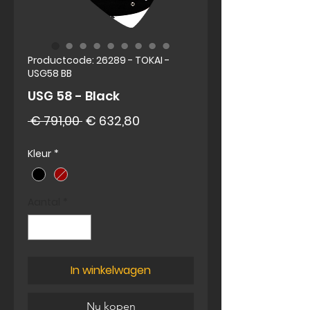
Productcode: 26289 - TOKAI -
USG58 BB
USG 58 - Black
Normale
Verkoopprijs
 € 791,00 
€ 632,80
prijs
Kleur
*
Aantal
*
In winkelwagen
Nu kopen