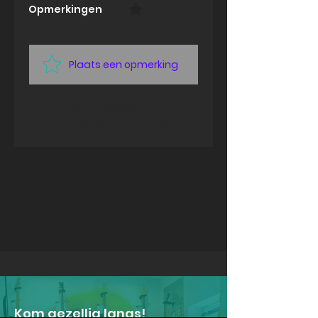
Opmerkingen
0.0 / 5 (0)
Plaats een opmerking
Deel je gedachten
Plaats de eerste opmerking.
Kom gezellig langs!