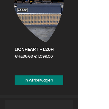
LIONHEART - L20H
REVV 2x12
speakercabinet
Normale prijs
Verkoopprijs
€ 1.208,00
€ 1.099,00
Prijs
€ 1.099,00
In winkelwagen