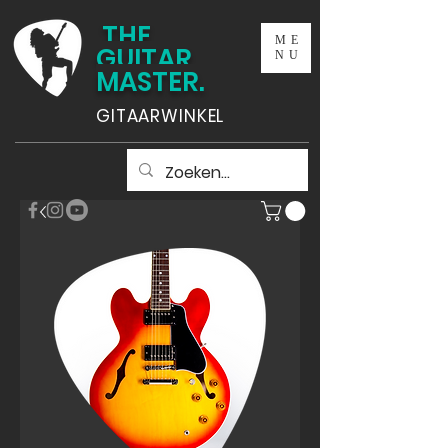
THE
ME
GUITAR
NU
MASTER.
GITAARWINKEL