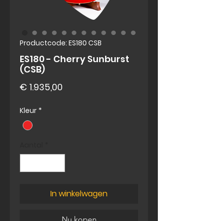
Productcode: ES180 CSB
ES180 - Cherry Sunburst
(CSB)
Prijs
€ 1.935,00
Kleur
*
Aantal
*
In winkelwagen
Nu kopen