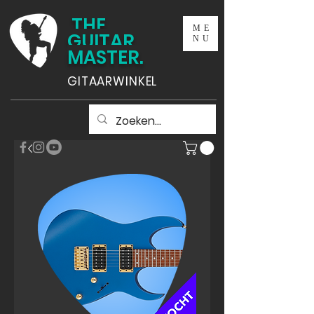
THE
ME
GUITAR
NU
MASTER.
GITAARWINKEL