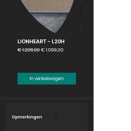
LIONHEART - L20H
REVV 2x12
speakercabinet
Normale prijs
Verkoopprijs
€ 1.208,00
€ 1.099,00
Prijs
€ 1.099,00
In winkelwagen
Opmerkingen
0.0 / 5 (0)