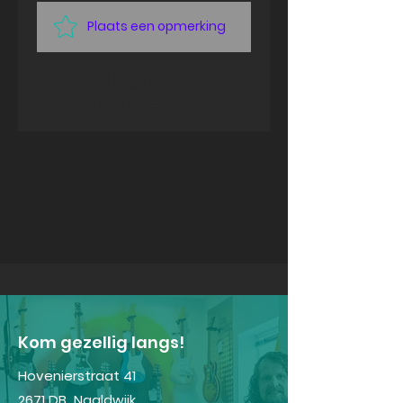
Plaats een opmerking
Deel je gedachten
Plaats de eerste opmerking.
Kom gezellig langs!
Hovenierstraat 41
2671 DB Naaldwijk