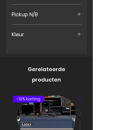
Wizard III Maple
Pickup N/B
Jatoba Fretboard
Neck Quantum
Kleur
Middle
Bridge Quantum
Lazer Blue Matt
Gerelateerde
producten
-10% korting
speakercabinet