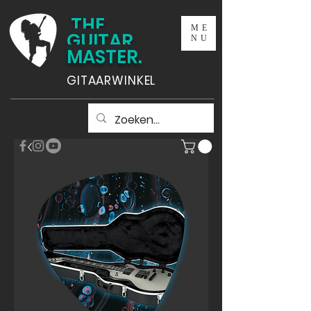
THE
ME
GUITAR
NU
MASTER.
GITAARWINKEL