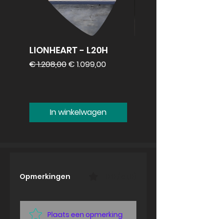
LIONHEART - L20H
REVV 2x12
speakercabinet
Normale prijs
Verkoopprijs
€ 1.208,00
€ 1.099,00
Prijs
€ 1.099,00
In winkelwagen
Opmerkingen
0.0 / 5 (0)
Plaats een opmerking