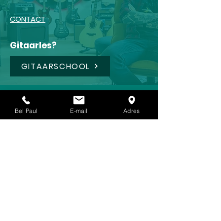
CONTACT
Gitaarles?
GITAARSCHOOL
Shop
Bel Paul
E-mail
Adres
FRAMUS
IBANEZ
LANEY
KOCH
REVV (NEW !!!)🥳
CRAFTER
TOKAI