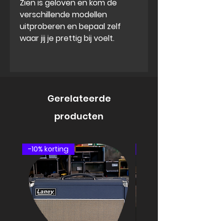
Zien is geloven en kom de
verschillende modellen
uitproberen en bepaal zelf
waar jij je prettig bij voelt.
Gerelateerde
producten
-10% korting
speakercabinet