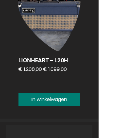
LIONHEART - L20H
REVV 2x12
speakercabinet
Normale prijs
Verkoopprijs
€ 1.208,00
€ 1.099,00
Prijs
€ 1.099,00
In winkelwagen