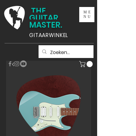
THE
ME
GUITAR
NU
MASTER.
GITAARWINKEL