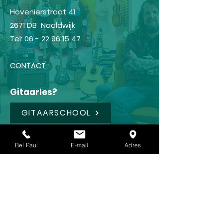
Hovenierstraat 41
2671 DB Naaldwijk
Tel:
06 - 22 96 15 47
CONTACT
Gitaarles?
GITAARSCHOOL
Shop
Bel Paul
E-mail
Adres
FRAMUS
IBANEZ
LANEY
KOCH