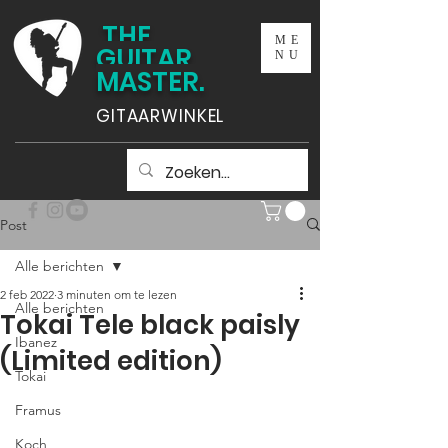
THE
ME
GUITAR
NU
MASTER.
GITAARWINKEL
Post
Alle berichten
2 feb 2022
3 minuten om te lezen
Alle berichten
Tokai Tele black paisly
Ibanez
(Limited edition)
Tokai
Framus
Koch