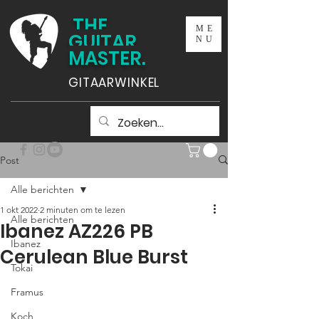
THE
ME
GUITAR
NU
MASTER.
GITAARWINKEL
Post
Alle berichten
1 okt 2022
2 minuten om te lezen
Alle berichten
Ibanez AZ226 PB
Ibanez
Cerulean Blue Burst
Tokai
Framus
Koch