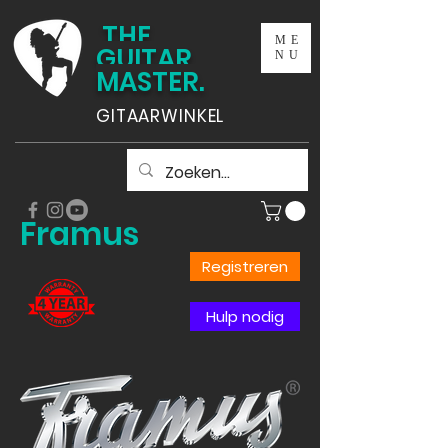
THE
ME
GUITAR
NU
MASTER.
GITAARWINKEL
Framus
Registreren
Hulp nodig