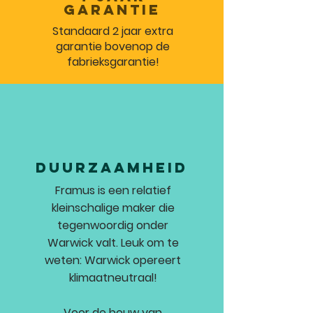
garantie
Standaard 2 jaar extra
garantie bovenop de
fabrieksgarantie!
Duurzaamheid
Framus is een relatief
kleinschalige maker die
tegenwoordig onder
Warwick valt. Leuk om te
weten: Warwick opereert
klimaatneutraal!
Voor de bouw van